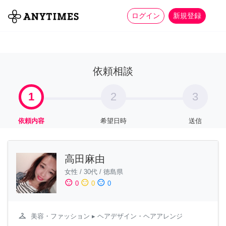
more_horiz
全て
修理・組立
家事
ログイン
新規登録
依頼相談
1
2
3
依頼内容
希望日時
送信
高田麻由
女性
/
30代
/
徳島県
sentiment_satisfied
sentiment_neutral
sentiment_dissatisfied
0
0
0
checkroom
美容・ファッション
▸ ヘアデザイン・ヘアアレンジ