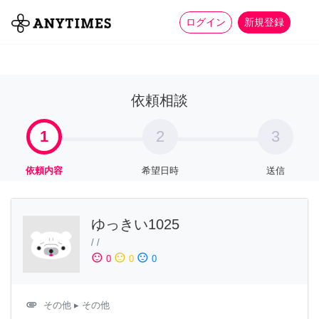
more_horiz
全て
修理・組立
家事
ログイン
新規登録
依頼相談
1
2
3
依頼内容
希望日時
送信
ゆっきい1025
/
/
sentiment_satisfied
sentiment_neutral
sentiment_dissatisfied
0
0
0
attachment
その他
▸ その他