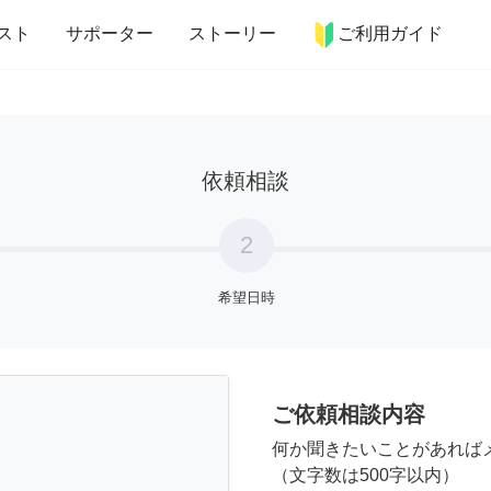
more_horiz
インテリア
趣味・習い事
ペット
料理
スト
サポーター
ストーリー
ご利用ガイド
依頼相談
2
希望日時
ご依頼相談内容
何か聞きたいことがあれば
（文字数は500字以内）