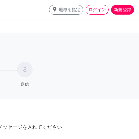
place
地域を指定
ログイン
新規登録
3
送信
メッセージを入れてください