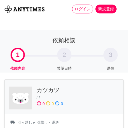
more_horiz
全て
修理・組立
家事
ログイン
新規登録
依頼相談
1
2
3
依頼内容
希望日時
送信
カツカツ
/
/
sentiment_satisfied
sentiment_neutral
sentiment_dissatisfied
0
0
0
local_shipping
引っ越し
▸ 引越し・運送