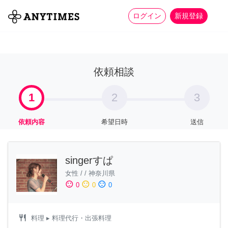
more_horiz
全て
修理・組立
家事
ログイン
新規登録
依頼相談
1
2
3
依頼内容
希望日時
送信
singerすぱ
女性
/
/
神奈川県
sentiment_satisfied
sentiment_neutral
sentiment_dissatisfied
0
0
0
restaurant
料理
▸ 料理代行・出張料理