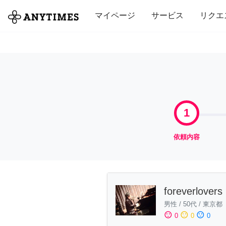
全て
修理・組立
家事
引っ越し
マイページ
サービス
リクエ
1
依頼内容
foreverlovers
男性
/
50代
/
東京都
sentiment_satisfied
sentiment_neutral
sentiment_dissatisfied
0
0
0