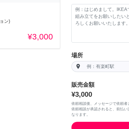
ョン)
¥3,000
場所
room
販売金額
¥3,000
依頼相談後、メッセージで依頼者
依頼相談が承認されると、前払い
なります。