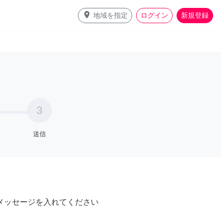
place
地域を指定
ログイン
新規登録
3
送信
メッセージを入れてください