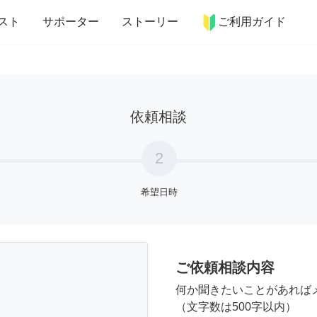
more_horiz
インテリア
趣味・習い事
ペット
料理
スト
サポーター
ストーリー
ご利用ガイド
依頼相談
2
希望日時
ご依頼相談内容
何か聞きたいことがあれば
（文字数は500字以内）