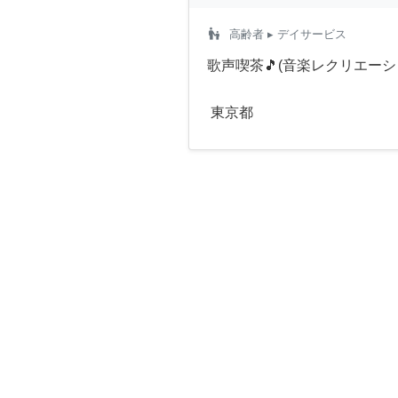
escalator_warning
高齢者
▸ デイサービス
歌声喫茶🎵(音楽レクリエーシ
東京都