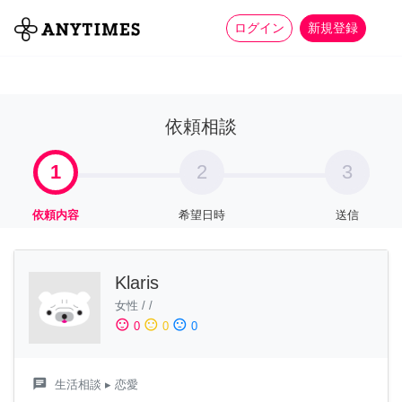
more_horiz
全て
修理・組立
家事
ログイン
新規登録
依頼相談
1
2
3
依頼内容
希望日時
送信
Klaris
女性
/
/
sentiment_satisfied
sentiment_neutral
sentiment_dissatisfied
0
0
0
chat
生活相談
▸ 恋愛