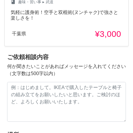
class
趣味・習い事
▸ 武道
気軽に護身術！空手と双棍術(ヌンチャク)で強さと
楽しさを！
¥3,000
千葉県
ご依頼相談内容
何か聞きたいことがあればメッセージを入れてください
（文字数は500字以内）