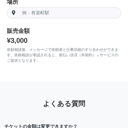
場所
room
販売金額
¥3,000
依頼相談後、メッセージで依頼者と仕事詳細のすり合わせができま
す。依頼相談が承認されると、前払い決済（本契約）→サービスの
ご提供となります。
よくある質問
チケットの金額は変更できますか？