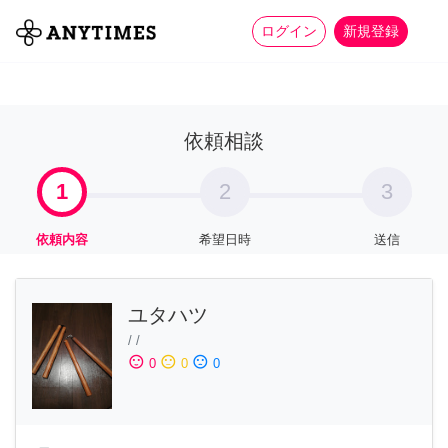
more_horiz
全て
修理・組立
家事
ログイン
新規登録
依頼相談
1
2
3
依頼内容
希望日時
送信
ユタハツ
/
/
sentiment_satisfied
sentiment_neutral
sentiment_dissatisfied
0
0
0