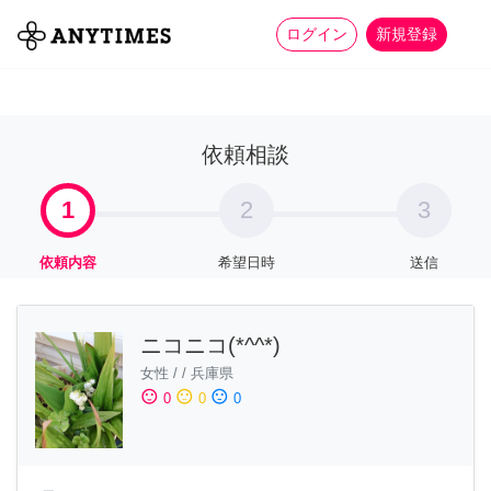
more_horiz
全て
修理・組立
家事
ログイン
新規登録
依頼相談
1
2
3
依頼内容
希望日時
送信
ニコニコ(*^^*)
女性
/
/
兵庫県
sentiment_satisfied
sentiment_neutral
sentiment_dissatisfied
0
0
0