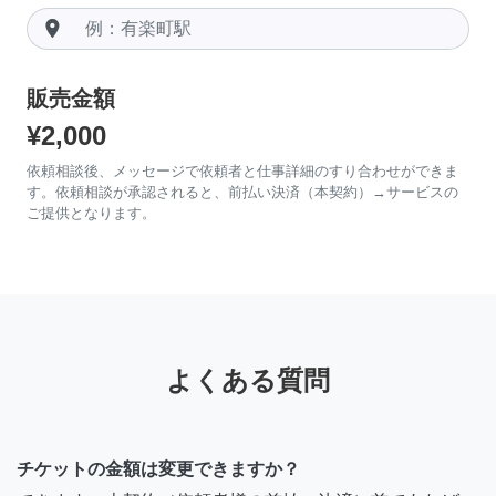
room
販売金額
¥2,000
依頼相談後、メッセージで依頼者と仕事詳細のすり合わせができま
す。依頼相談が承認されると、前払い決済（本契約）→サービスの
ご提供となります。
よくある質問
チケットの金額は変更できますか？