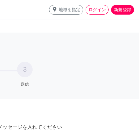
place
地域を指定
ログイン
新規登録
3
送信
メッセージを入れてください