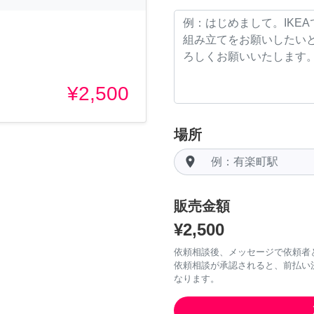
¥2,500
場所
room
販売金額
¥2,500
依頼相談後、メッセージで依頼者
依頼相談が承認されると、前払い
なります。