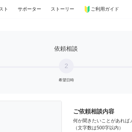
more_horiz
インテリア
趣味・習い事
ペット
料理
スト
サポーター
ストーリー
ご利用ガイド
依頼相談
2
希望日時
ご依頼相談内容
何か聞きたいことがあれば
（文字数は500字以内）