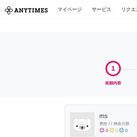
全て
修理・組立
家事
引っ越し
マイページ
サービス
リクエ
1
依頼内容
ms
男性
/
/
神奈川県
sentiment_satisfied
sentiment_neutral
sentiment_dissatisfied
0
0
0