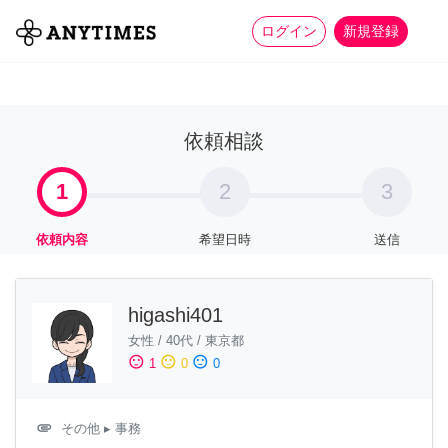
more_horiz
全て
修理・組立
家事
ログイン
新規登録
依頼相談
1
2
3
依頼内容
希望日時
送信
higashi401
女性
/
40代
/
東京都
sentiment_satisfied
sentiment_neutral
sentiment_dissatisfied
1
0
0
attachment
その他
▸ 事務