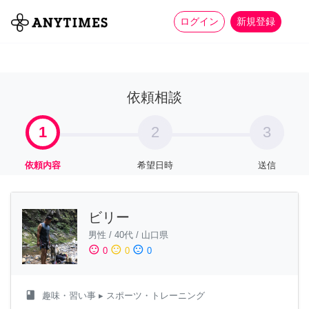
more_horiz
全て
修理・組立
家事
ログイン
新規登録
依頼相談
1
2
3
依頼内容
希望日時
送信
ビリー
男性
/
40代
/
山口県
sentiment_satisfied
sentiment_neutral
sentiment_dissatisfied
0
0
0
class
趣味・習い事
▸ スポーツ・トレーニング