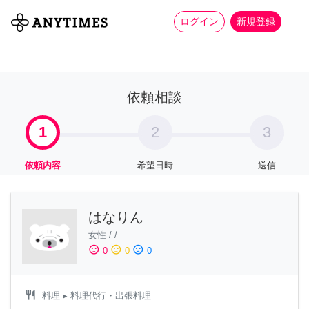
more_horiz
全て
修理・組立
家事
ログイン
新規登録
依頼相談
1
2
3
依頼内容
希望日時
送信
はなりん
女性
/
/
sentiment_satisfied
sentiment_neutral
sentiment_dissatisfied
0
0
0
restaurant
料理
▸ 料理代行・出張料理