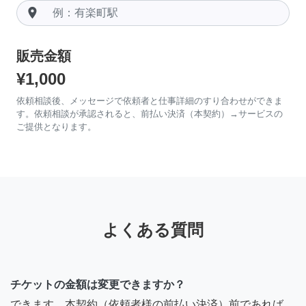
room
販売金額
¥1,000
依頼相談後、メッセージで依頼者と仕事詳細のすり合わせができま
す。依頼相談が承認されると、前払い決済（本契約）→サービスの
ご提供となります。
よくある質問
チケットの金額は変更できますか？
できます。本契約（依頼者様の前払い決済）前であれば、