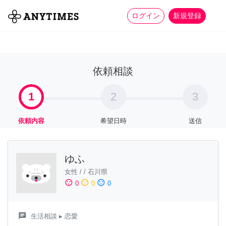
more_horiz
全て
修理・組立
家事
ログイン
新規登録
依頼相談
1
2
3
依頼内容
希望日時
送信
ゆふ
女性
/
/
石川県
sentiment_satisfied
sentiment_neutral
sentiment_dissatisfied
0
0
0
chat
生活相談
▸ 恋愛