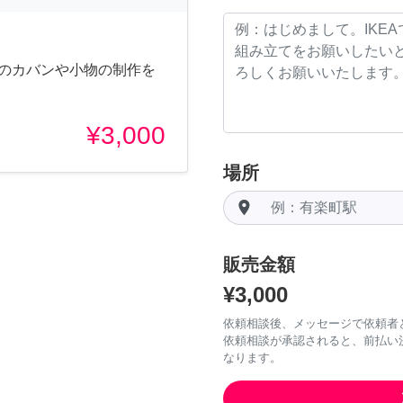
りのカバンや小物の制作を
¥3,000
場所
room
販売金額
¥3,000
依頼相談後、メッセージで依頼者
依頼相談が承認されると、前払い
なります。