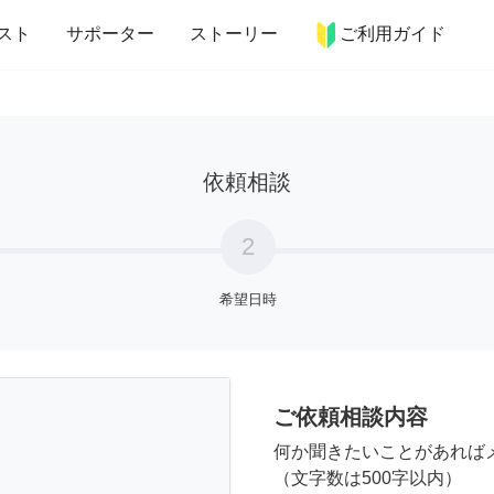
more_horiz
インテリア
趣味・習い事
ペット
料理
スト
サポーター
ストーリー
ご利用ガイド
依頼相談
2
希望日時
ご依頼相談内容
何か聞きたいことがあれば
（文字数は500字以内）