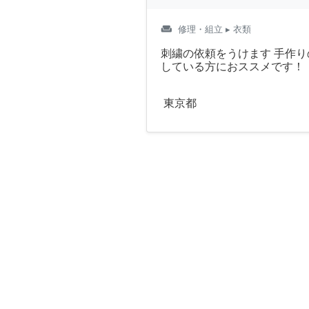
weekend
修理・組立
▸ 衣類
刺繍の依頼をうけます 手作
している方におススメです！
東京都