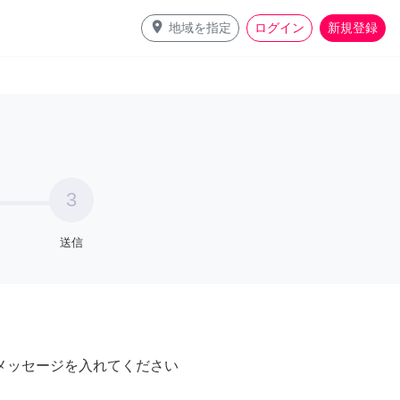
place
地域を指定
ログイン
新規登録
3
送信
メッセージを入れてください