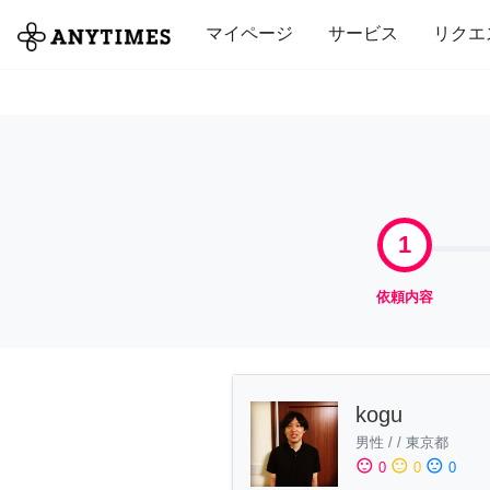
全て
修理・組立
家事
引っ越し
マイページ
サービス
リクエ
1
依頼内容
kogu
男性
/
/
東京都
sentiment_satisfied
sentiment_neutral
sentiment_dissatisfied
0
0
0