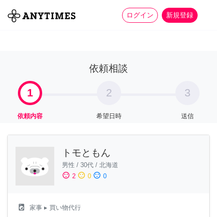
more_horiz
全て
修理・組立
家事
ログイン
新規登録
依頼相談
1
2
3
依頼内容
希望日時
送信
トモともん
男性
/
30代
/
北海道
sentiment_satisfied
sentiment_neutral
sentiment_dissatisfied
2
0
0
local_laundry_service
家事
▸ 買い物代行