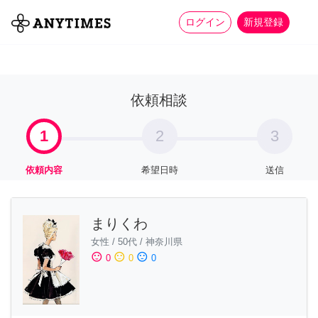
more_horiz
全て
修理・組立
家事
ログイン
新規登録
依頼相談
1
2
3
依頼内容
希望日時
送信
まりくわ
女性
/
50代
/
神奈川県
sentiment_satisfied
sentiment_neutral
sentiment_dissatisfied
0
0
0