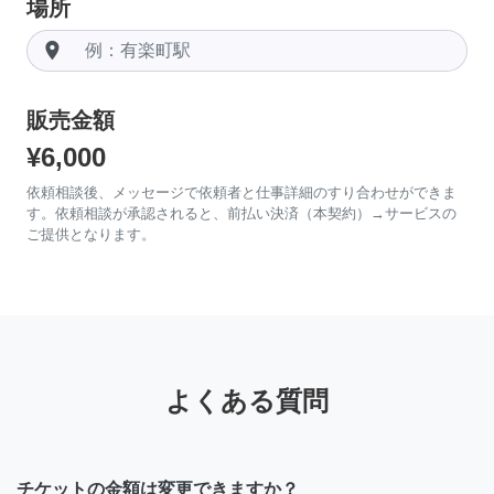
場所
room
販売金額
¥6,000
依頼相談後、メッセージで依頼者と仕事詳細のすり合わせができま
す。依頼相談が承認されると、前払い決済（本契約）→サービスの
ご提供となります。
よくある質問
チケットの金額は変更できますか？