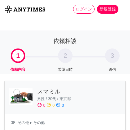
more_horiz
全て
修理・組立
家事
ログイン
新規登録
依頼相談
1
2
3
依頼内容
希望日時
送信
スマミル
男性
/
30代
/
東京都
sentiment_satisfied
sentiment_neutral
sentiment_dissatisfied
0
0
0
attachment
その他
▸ その他