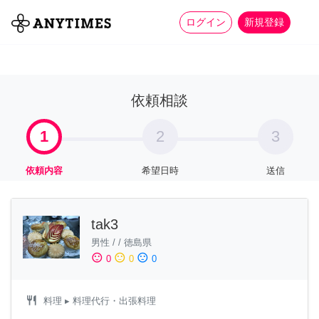
more_horiz
全て
修理・組立
家事
ログイン
新規登録
依頼相談
1
2
3
依頼内容
希望日時
送信
tak3
男性
/
/
徳島県
sentiment_satisfied
sentiment_neutral
sentiment_dissatisfied
0
0
0
restaurant
料理
▸ 料理代行・出張料理