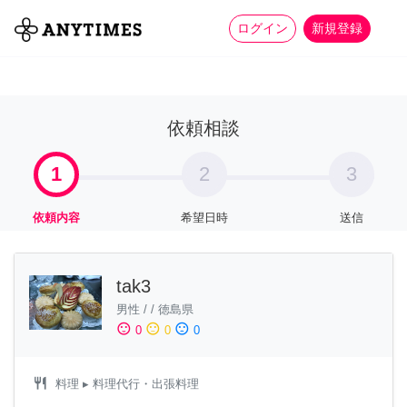
more_horiz
全て
修理・組立
家事
ログイン
新規登録
依頼相談
1
2
3
依頼内容
希望日時
送信
tak3
男性
/
/
徳島県
sentiment_satisfied
sentiment_neutral
sentiment_dissatisfied
0
0
0
restaurant
料理
▸ 料理代行・出張料理