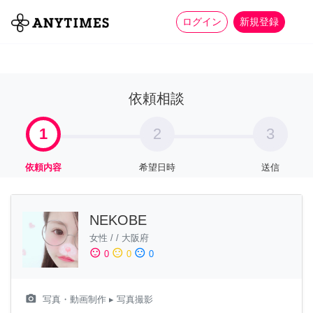
more_horiz
全て
修理・組立
家事
ログイン
新規登録
依頼相談
1
2
3
依頼内容
希望日時
送信
NEKOBE
女性
/
/
大阪府
sentiment_satisfied
sentiment_neutral
sentiment_dissatisfied
0
0
0
camera_alt
写真・動画制作
▸ 写真撮影