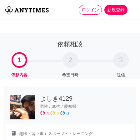
more_horiz
全て
修理・組立
家事
ログイン
新規登録
依頼相談
1
2
3
依頼内容
希望日時
送信
よしき4129
男性
/
30代
/
愛知県
sentiment_satisfied
sentiment_neutral
sentiment_dissatisfied
4
0
0
class
趣味・習い事
▸ スポーツ・トレーニング