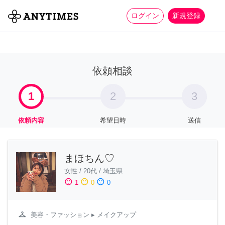
more_horiz
全て
修理・組立
家事
ログイン
新規登録
依頼相談
1
2
3
依頼内容
希望日時
送信
まほちん♡
女性
/
20代
/
埼玉県
sentiment_satisfied
sentiment_neutral
sentiment_dissatisfied
1
0
0
checkroom
美容・ファッション
▸ メイクアップ