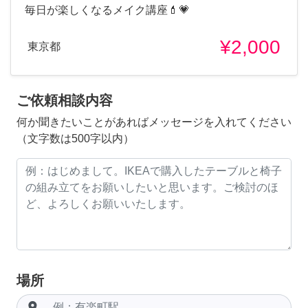
毎日が楽しくなるメイク講座💄💗
¥2,000
東京都
ご依頼相談内容
何か聞きたいことがあればメッセージを入れてください
（文字数は500字以内）
場所
room