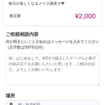
毎日が楽しくなるメイク講座💄💗
¥2,000
東京都
ご依頼相談内容
何か聞きたいことがあればメッセージを入れてください
（文字数は500字以内）
場所
room