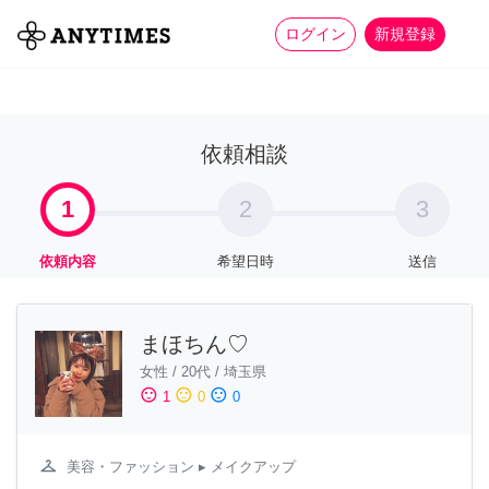
more_horiz
全て
修理・組立
家事
ログイン
新規登録
依頼相談
1
2
3
依頼内容
希望日時
送信
まほちん♡
女性
/
20代
/
埼玉県
sentiment_satisfied
sentiment_neutral
sentiment_dissatisfied
1
0
0
checkroom
美容・ファッション
▸ メイクアップ