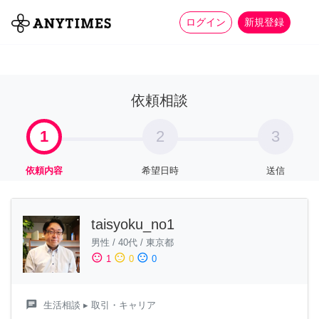
more_horiz
全て
修理・組立
家事
ログイン
新規登録
依頼相談
1
2
3
依頼内容
希望日時
送信
taisyoku_no1
男性
/
40代
/
東京都
sentiment_satisfied
sentiment_neutral
sentiment_dissatisfied
1
0
0
chat
生活相談
▸ 取引・キャリア