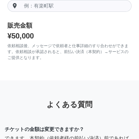
room
販売金額
¥50,000
依頼相談後、メッセージで依頼者と仕事詳細のすり合わせができま
す。依頼相談が承認されると、前払い決済（本契約）→サービスの
ご提供となります。
よくある質問
チケットの金額は変更できますか？
できます。本契約（依頼者様の前払い決済）前であれば、