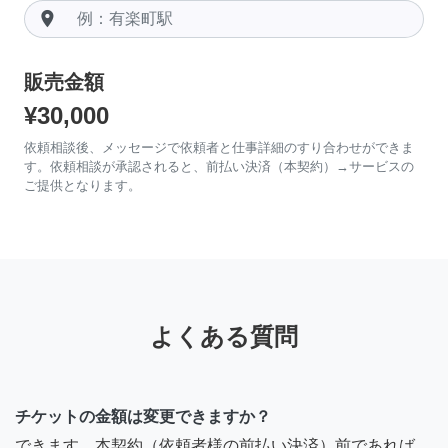
room
販売金額
¥30,000
依頼相談後、メッセージで依頼者と仕事詳細のすり合わせができま
す。依頼相談が承認されると、前払い決済（本契約）→サービスの
ご提供となります。
よくある質問
チケットの金額は変更できますか？
できます。本契約（依頼者様の前払い決済）前であれば、