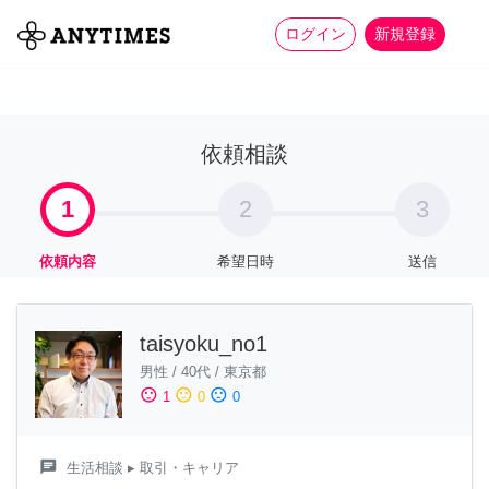
more_horiz
全て
修理・組立
家事
ログイン
新規登録
依頼相談
1
2
3
依頼内容
希望日時
送信
taisyoku_no1
男性
/
40代
/
東京都
sentiment_satisfied
sentiment_neutral
sentiment_dissatisfied
1
0
0
chat
生活相談
▸ 取引・キャリア