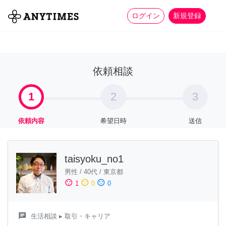
more_horiz
全て
修理・組立
家事
ログイン
新規登録
依頼相談
1
2
3
依頼内容
希望日時
送信
taisyoku_no1
男性
/
40代
/
東京都
sentiment_satisfied
sentiment_neutral
sentiment_dissatisfied
1
0
0
chat
生活相談
▸ 取引・キャリア