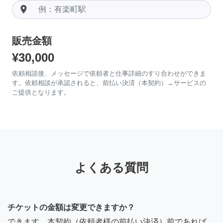
room
販売金額
¥30,000
依頼相談後、メッセージで依頼者と仕事詳細のすり合わせができま
す。依頼相談が承認されると、前払い決済（本契約）→サービスの
ご提供となります。
よくある質問
チケットの金額は変更できますか？
できます。本契約（依頼者様の前払い決済）前であれば、