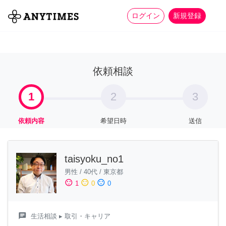
more_horiz
全て
修理・組立
家事
ログイン
新規登録
依頼相談
1
2
3
依頼内容
希望日時
送信
taisyoku_no1
男性
/
40代
/
東京都
sentiment_satisfied
sentiment_neutral
sentiment_dissatisfied
1
0
0
chat
生活相談
▸ 取引・キャリア