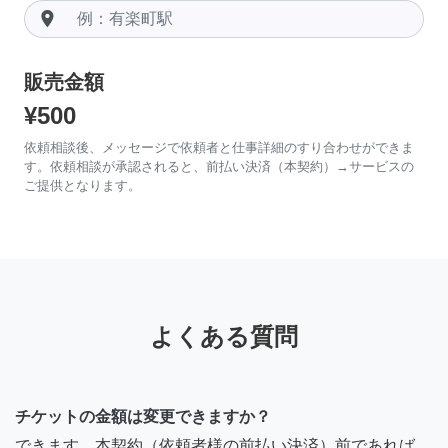
room
販売金額
¥500
依頼相談後、メッセージで依頼者と仕事詳細のすり合わせができま
す。依頼相談が承認されると、前払い決済（本契約）→サービスの
ご提供となります。
よくある質問
チケットの金額は変更できますか？
できます。本契約（依頼者様の前払い決済）前であれば、