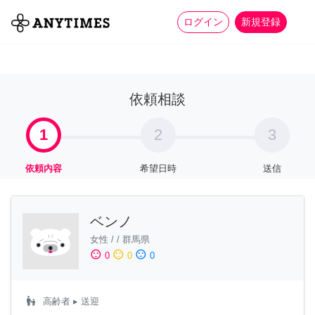
more_horiz
全て
修理・組立
家事
ログイン
新規登録
依頼相談
1
2
3
依頼内容
希望日時
送信
ベンノ
女性
/
/
群馬県
sentiment_satisfied
sentiment_neutral
sentiment_dissatisfied
0
0
0
escalator_warning
高齢者
▸ 送迎