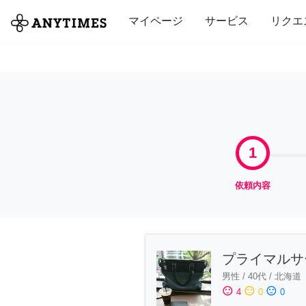
全て
修理・組立
家事
引っ越し
マイページ
サービス
リクエ
1
依頼内容
プライマルサ
男性
/
40代
/
北海道
sentiment_satisfied
sentiment_neutral
sentiment_dissatisfied
4
0
0