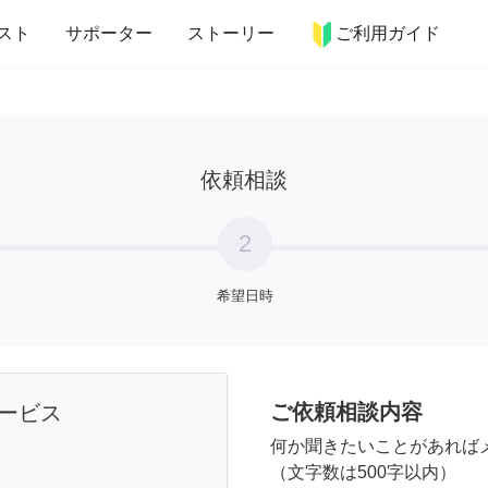
more_horiz
インテリア
趣味・習い事
ペット
料理
スト
サポーター
ストーリー
ご利用ガイド
依頼相談
2
希望日時
ご依頼相談内容
ービス
何か聞きたいことがあれば
（文字数は500字以内）