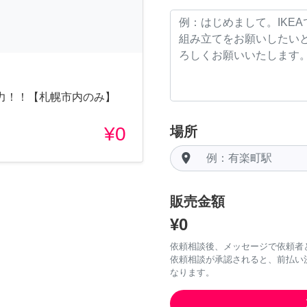
力！！【札幌市内のみ】
¥0
場所
room
販売金額
¥0
依頼相談後、メッセージで依頼者
依頼相談が承認されると、前払い
なります。