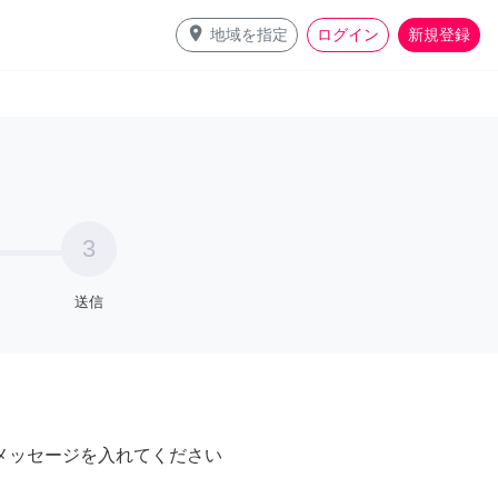
place
地域を指定
ログイン
新規登録
3
送信
メッセージを入れてください