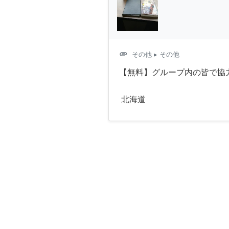
attachment
その他
▸ その他
【無料】グループ内の皆で協
北海道