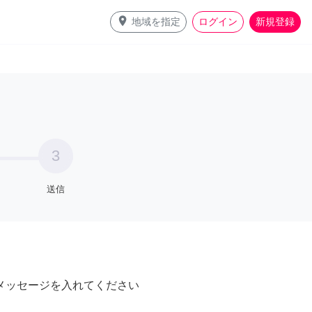
place
地域を指定
ログイン
新規登録
3
送信
メッセージを入れてください