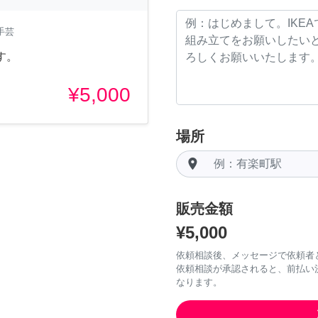
手芸
す。
¥5,000
場所
room
販売金額
¥5,000
依頼相談後、メッセージで依頼者
依頼相談が承認されると、前払い
なります。