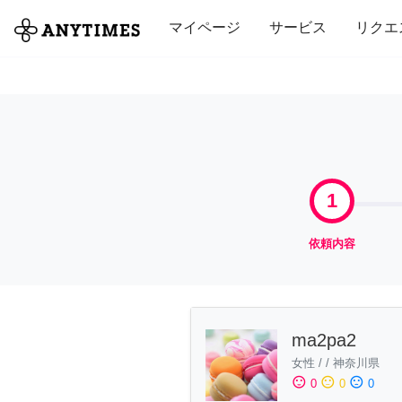
全て
修理・組立
家事
引っ越し
マイページ
サービス
リクエ
1
依頼内容
ma2pa2
女性
/
/
神奈川県
sentiment_satisfied
sentiment_neutral
sentiment_dissatisfied
0
0
0