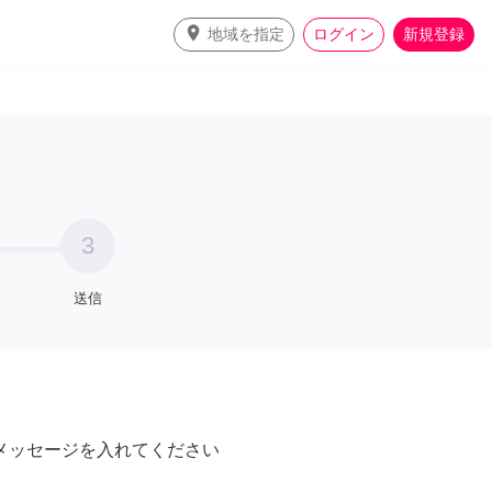
place
地域を指定
ログイン
新規登録
3
送信
メッセージを入れてください