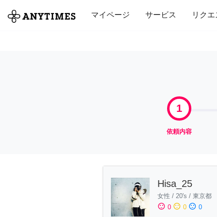
全て
修理・組立
家事
引っ越し
マイページ
サービス
リクエ
1
依頼内容
Hisa_25
女性
/
20's
/
東京都
sentiment_satisfied
sentiment_neutral
sentiment_dissatisfied
0
0
0