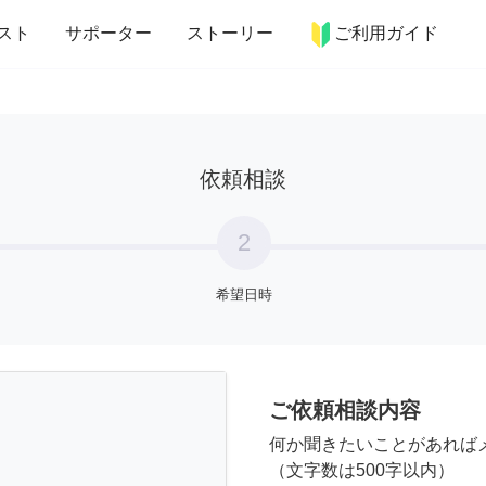
more_horiz
インテリア
趣味・習い事
ペット
料理
スト
サポーター
ストーリー
ご利用ガイド
依頼相談
2
希望日時
ご依頼相談内容
何か聞きたいことがあれば
（文字数は500字以内）