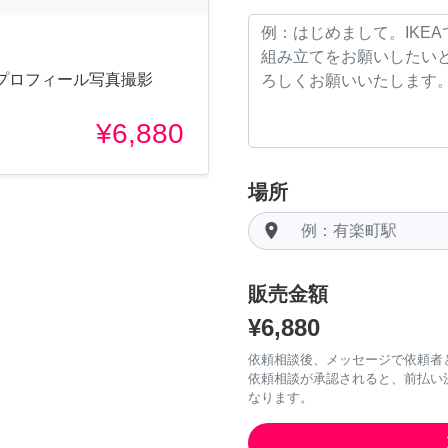
プロフィール写真撮影
¥6,880
場所
room
販売金額
¥6,880
依頼相談後、メッセージで依頼者
依頼相談が承認されると、前払い
なります。