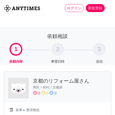
more_horiz
全て
修理・組立
家事
ログイン
新規登録
依頼相談
1
2
3
依頼内容
希望日時
送信
京都のリフォーム屋さん
男性
/
40代
/
京都府
sentiment_satisfied
sentiment_neutral
sentiment_dissatisfied
0
0
0
local_laundry_service
家事
▸ 整理整頓