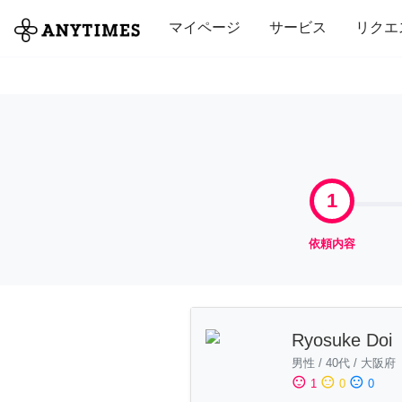
全て
修理・組立
家事
引っ越し
マイページ
サービス
リクエ
1
依頼内容
Ryosuke Doi
男性
/
40代
/
大阪府
sentiment_satisfied
sentiment_neutral
sentiment_dissatisfied
1
0
0