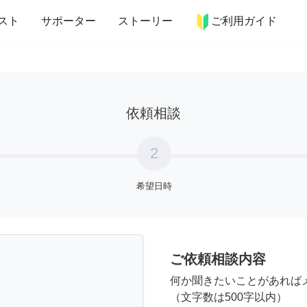
more_horiz
インテリア
趣味・習い事
ペット
料理
スト
サポーター
ストーリー
ご利用ガイド
依頼相談
2
希望日時
ご依頼相談内容
何か聞きたいことがあれば
（文字数は500字以内）