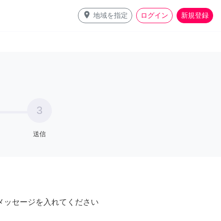
place
地域を指定
ログイン
新規登録
3
送信
メッセージを入れてください