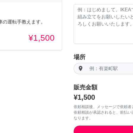
車の運転手教えます。
¥1,500
場所
room
販売金額
¥1,500
依頼相談後、メッセージで依頼者
依頼相談が承認されると、前払い
なります。