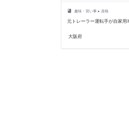
class
趣味・習い事
▸ 資格
元トレーラー運転手が自家用
大阪府