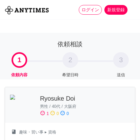
more_horiz
全て
修理・組立
家事
ログイン
新規登録
依頼相談
1
2
3
依頼内容
希望日時
送信
Ryosuke Doi
男性
/
40代
/
大阪府
sentiment_satisfied
sentiment_neutral
sentiment_dissatisfied
1
0
0
class
趣味・習い事
▸ 資格