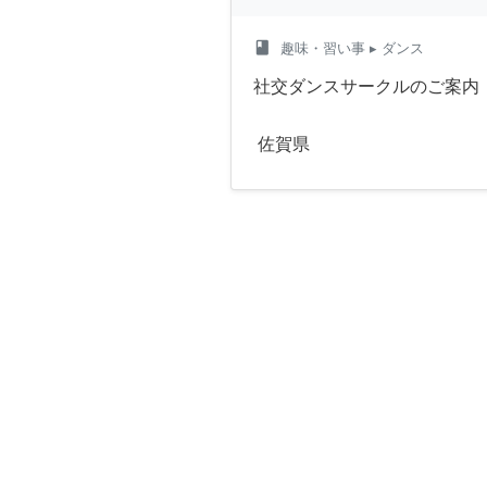
class
趣味・習い事
▸ ダンス
社交ダンスサークルのご案内
佐賀県