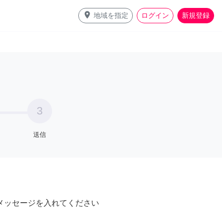
place
地域を指定
ログイン
新規登録
3
送信
メッセージを入れてください