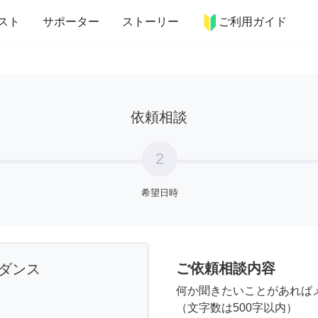
more_horiz
インテリア
趣味・習い事
ペット
料理
スト
サポーター
ストーリー
ご利用ガイド
依頼相談
2
希望日時
ご依頼相談内容
ダンス
何か聞きたいことがあれば
（文字数は500字以内）