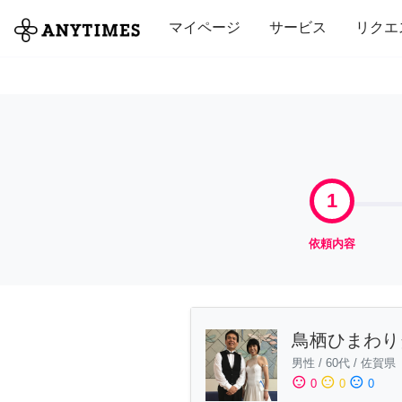
全て
修理・組立
家事
引っ越し
マイページ
サービス
リクエ
1
依頼内容
鳥栖ひまわり
男性
/
60代
/
佐賀県
sentiment_satisfied
sentiment_neutral
sentiment_dissatisfied
0
0
0