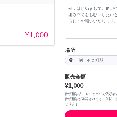
¥1,000
場所
room
販売金額
¥1,000
依頼相談後、メッセージで依頼者
依頼相談が承認されると、前払い
なります。