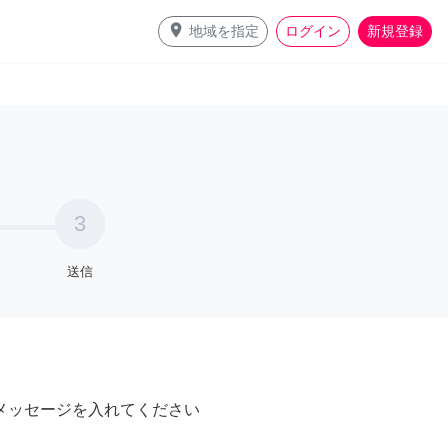
place
地域を指定
ログイン
新規登録
3
送信
メッセージを入れてください