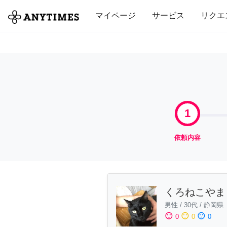
全て
修理・組立
家事
引っ越し
マイページ
サービス
リクエ
1
依頼内容
くろねこやま
男性
/
30代
/
静岡県
sentiment_satisfied
sentiment_neutral
sentiment_dissatisfied
0
0
0