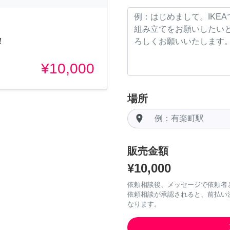
！
¥10,000
場所
room
販売金額
¥10,000
依頼相談後、メッセージで依頼者
依頼相談が承認されると、前払い
なります。