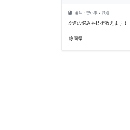
class
趣味・習い事
▸ 武道
柔道の悩みや技術教えます！
静岡県