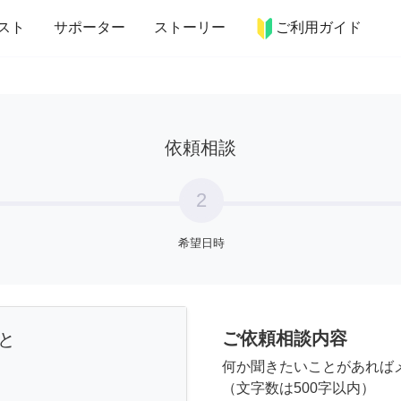
more_horiz
インテリア
趣味・習い事
ペット
料理
スト
サポーター
ストーリー
ご利用ガイド
依頼相談
2
希望日時
ご依頼相談内容
と
何か聞きたいことがあれば
（文字数は500字以内）