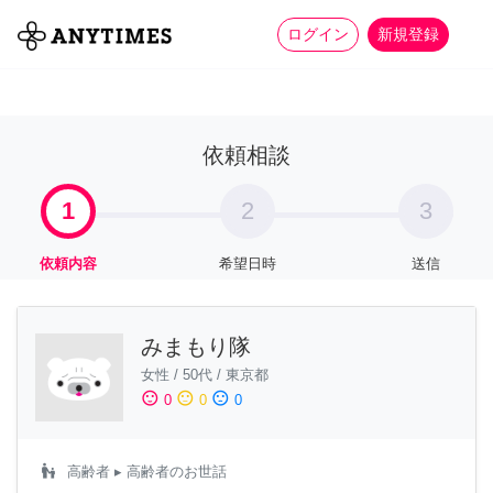
more_horiz
全て
修理・組立
家事
ログイン
新規登録
依頼相談
1
2
3
依頼内容
希望日時
送信
みまもり隊
女性
/
50代
/
東京都
sentiment_satisfied
sentiment_neutral
sentiment_dissatisfied
0
0
0
escalator_warning
高齢者
▸ 高齢者のお世話