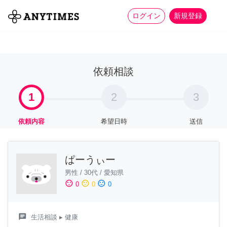
more_horiz
全て
修理・組立
家事
ログイン
新規登録
依頼相談
1
2
3
依頼内容
希望日時
送信
ぱーうぃー
男性
/
30代
/
愛知県
sentiment_satisfied
sentiment_neutral
sentiment_dissatisfied
0
0
0
chat
生活相談
▸ 健康