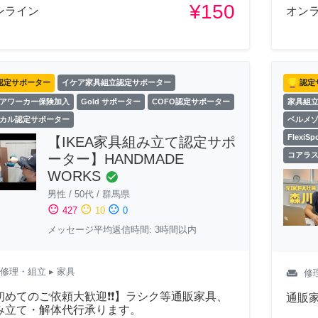
¥150
ンライン
オン
認定サポーター
イケア家具組立認定サポーター
認定
アワーカー保険加入
Gold サポーター
COFO認定サポーター
家具組
カル認定サポーター
ベルメ
Flexi
【IKEA家具組み立て認定サポ
コアラ
ーター】HANDMADE
WORKS
check_circle
男性
/
50代
/
群馬県
sentiment_satisfied
sentiment_neutral
sentiment_dissatisfied
427
10
0
メッセージ平均返信時間: 3時間以内
修理・組立
▸ 家具
weekend
修
初めてのご依頼大歓迎❗❗】ラシク等通販家具、
通販
み立て・解体代行承ります。