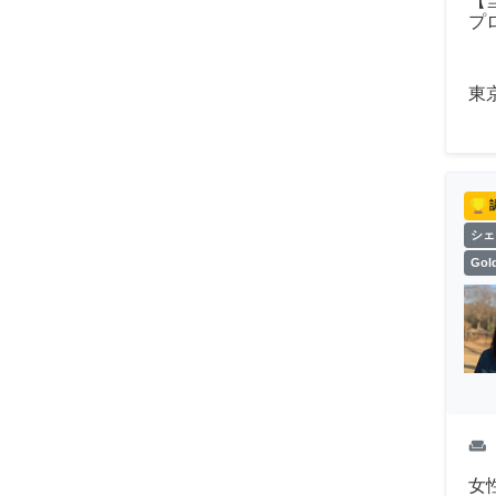
【
プ
東
シェ
Go
weekend
女