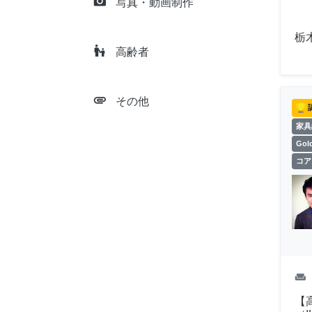
camera_alt
写真・動画制作
栃
escalator_warning
高齢者
attachment
その他
家具
Go
コア
weekend
【