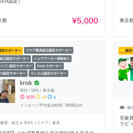
IKEA認定）
¥5,000
京都
東京
認定サポーター
イケア家具組立認定サポーター
認定
組立認定サポーター
シェアワーカー保険加入
メゾン認定サポーター
Gold サポーター
FO認定サポーター
ラシカル認定サポーター
knsk
check_circle
男性
/
50代
/
東京都
sentiment_satisfied
sentiment_neutral
sentiment_dissatisfied
1670
49
4
メッセージ平均返信時間: 3時間以内
weekend
修
🐰
修理・組立
▸ IKEA（イケア）家具
ラビッ