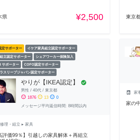
¥2,500
木県
東京
認定サポーター
イケア家具組立認定サポーター
組立認定サポーター
シェアワーカー保険加入
ld サポーター
COFO認定サポーター
ラスリープジャパン認定サポーター
やりが【IKEA認定】
check_circle
男性
/
40代
/
東京都
local_laundry_service
家
sentiment_satisfied
sentiment_neutral
sentiment_dissatisfied
1876
13
0
家の
メッセージ平均返信時間: 8時間以内
修理・組立
▸ 家具
高評価99％】引越しの家具解体＋再組立