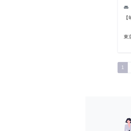
weekend
【
東
1