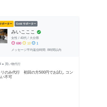
サポーター
Gold サポーター
みいこここ
check_circle
女性
/
40代
/
大分県
sentiment_satisfied
sentiment_neutral
sentiment_dissatisfied
690
10
1
メッセージ平均返信時間: 8時間以内
事
▸ 買い物代行
リのみ代行 初回の方500円でお試し コン
払い不可