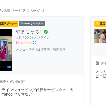
の地域
サービス
1ページ目
認定サポーター
Bronze サポーター
認定
やまもっち1
check_circle
女性
/
30代
/
オンライン
sentiment_satisfied
sentiment_neutral
sentiment_dissatisfied
16
2
0
メッセージ平均返信時間: 8時間以内
local_laundry_service
家
メルカ
ビニ
家事
▸ 買い物代行
ンラインショッピング代行サービス☆メルカ
Yahoo!フリマなど