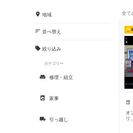
全て
place
地域
sort
並べ替え
local_offer
絞り込み
カテゴリー
weekend
修理・組立
local_laundry_service
家事
local_laundry_service
オ
local_shipping
リ、
引っ越し