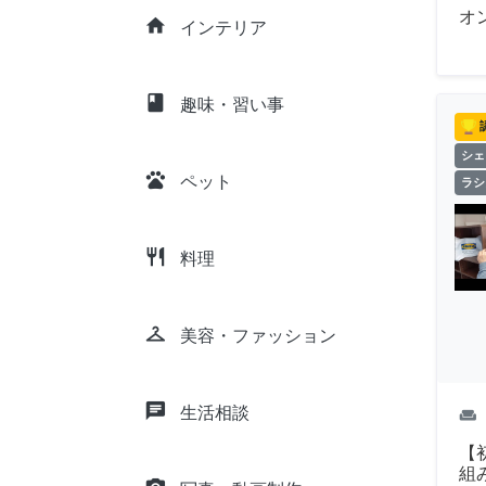
オ
home
インテリア
class
趣味・習い事
シェ
pets
ペット
ラシ
restaurant
料理
checkroom
美容・ファッション
chat
生活相談
weekend
【
組