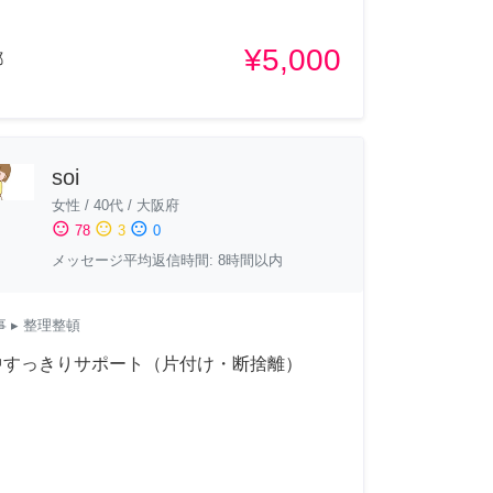
¥5,000
都
soi
女性
/
40代
/
大阪府
sentiment_satisfied
sentiment_neutral
sentiment_dissatisfied
78
3
0
メッセージ平均返信時間: 8時間以内
事
▸ 整理整頓
中すっきりサポート（片付け・断捨離）