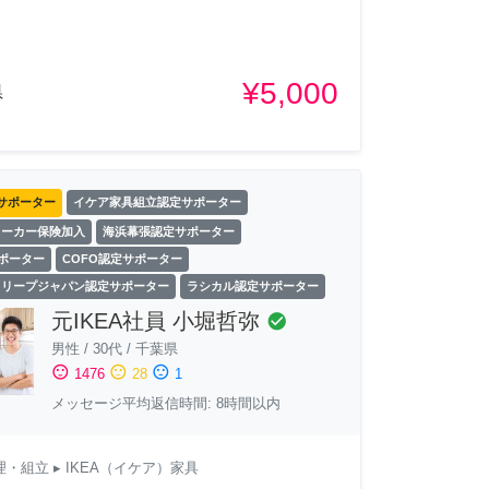
¥5,000
県
サポーター
イケア家具組立認定サポーター
ワーカー保険加入
海浜幕張認定サポーター
サポーター
COFO認定サポーター
スリープジャパン認定サポーター
ラシカル認定サポーター
元IKEA社員 小堀哲弥
check_circle
男性
/
30代
/
千葉県
sentiment_satisfied
sentiment_neutral
sentiment_dissatisfied
1476
28
1
メッセージ平均返信時間: 8時間以内
理・組立
▸ IKEA（イケア）家具