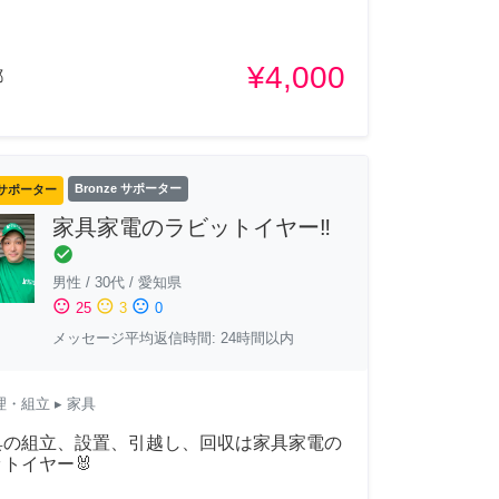
¥4,000
都
サポーター
Bronze サポーター
家具家電のラビットイヤー‼️
check_circle
男性
/
30代
/
愛知県
sentiment_satisfied
sentiment_neutral
sentiment_dissatisfied
25
3
0
メッセージ平均返信時間: 24時間以内
理・組立
▸ 家具
家具の組立、設置、引越し、回収は家具家電の
トイヤー🐰