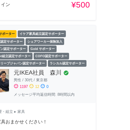
¥500
ライン
サポーター
イケア家具組立認定サポーター
立認定サポーター
シェアワーカー保険加入
ゾン認定サポーター
Gold サポーター
Spot組立認定サポーター
COFO認定サポーター
スリープジャパン認定サポーター
ラシカル認定サポーター
元IKEA社員 森川
check_circle
男性
/
30代
/
東京都
sentiment_satisfied
sentiment_neutral
sentiment_dissatisfied
1197
12
0
メッセージ平均返信時間: 8時間以内
理・組立
▸ 家具
家具おまかせください！