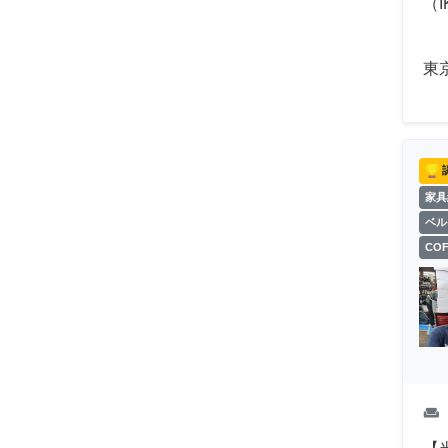
（
東
家具
ベル
CO
weekend