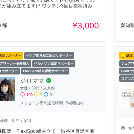
当日可】イケア家具組み立て代行(組み立ての
ロが組み立てます)＊ワクチン3回目接種済み
¥3,000
京都
愛知
認定サポーター
イケア家具組立認定サポーター
認定
アワーカー保険加入
ベルメゾン認定サポーター
シェア
ld サポーター
FlexiSpot組立認定サポーター
Gold 
コアラ
ジロママ
check_circle
女性
/
50代
/
東京都
sentiment_satisfied
sentiment_neutral
sentiment_dissatisfied
109
7
0
メッセージ平均返信時間: 3時間以内
修理・組立
▸ 家具
weekend
修
性限定 FlexiSpot組み立て 渋谷区目黒区港