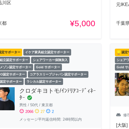
品川区
元IK
¥5,000
京都
千葉
認定サポーター
イケア家具組立認定サポーター
認定
組立認定サポーター
シェアワーカー保険加入
シェア
メゾン認定サポーター
Gold サポーター
Gold 
FO認定サポーター
コアラスリープジャパン認定サポーター
認定サポーター
ラシカル認定サポーター
クロダキヨトモ/ｲﾝﾃﾘｱｺｰﾃﾞｨﾈｰ
ﾀｰ
check_circle
男性
/
50代
/
東京都
sentiment_satisfied
sentiment_neutral
sentiment_dissatisfied
2066
27
2
weekend
修
メッセージ平均返信時間: 24時間以内
[大阪