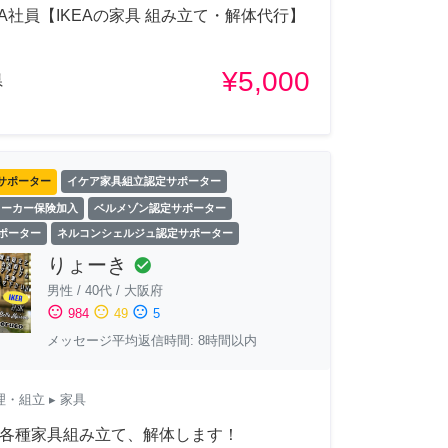
EA社員【IKEAの家具 組み立て・解体代行】
¥5,000
県
サポーター
イケア家具組立認定サポーター
ワーカー保険加入
ベルメゾン認定サポーター
サポーター
ネルコンシェルジュ認定サポーター
りょーき
check_circle
男性
/
40代
/
大阪府
sentiment_satisfied
sentiment_neutral
sentiment_dissatisfied
984
49
5
メッセージ平均返信時間: 8時間以内
理・組立
▸ 家具
] 各種家具組み立て、解体します！