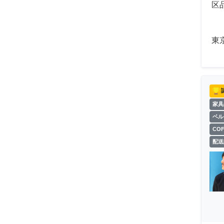
区
東
家具
ベル
CO
配送