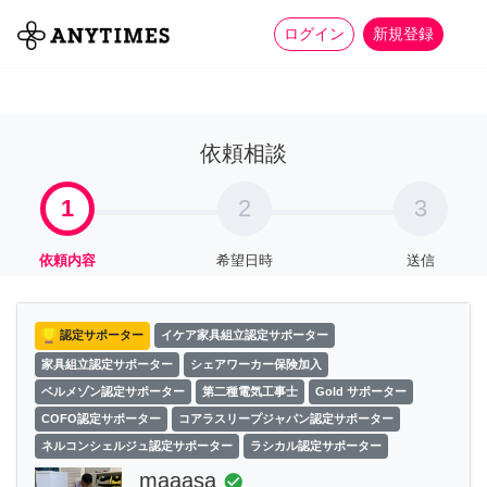
more_horiz
全て
修理・組立
家事
ログイン
新規登録
依頼相談
1
2
3
依頼内容
希望日時
送信
認定サポーター
イケア家具組立認定サポーター
家具組立認定サポーター
シェアワーカー保険加入
ベルメゾン認定サポーター
第二種電気工事士
Gold サポーター
COFO認定サポーター
コアラスリープジャパン認定サポーター
ネルコンシェルジュ認定サポーター
ラシカル認定サポーター
maaasa
check_circle