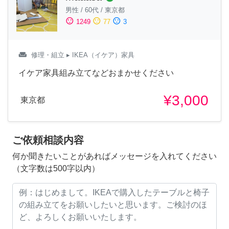
男性
/
60代
/
東京都
sentiment_satisfied
sentiment_neutral
sentiment_dissatisfied
1249
77
3
weekend
修理・組立
▸ IKEA（イケア）家具
イケア家具組み立てなどおまかせください
¥3,000
東京都
ご依頼相談内容
何か聞きたいことがあればメッセージを入れてください
（文字数は500字以内）