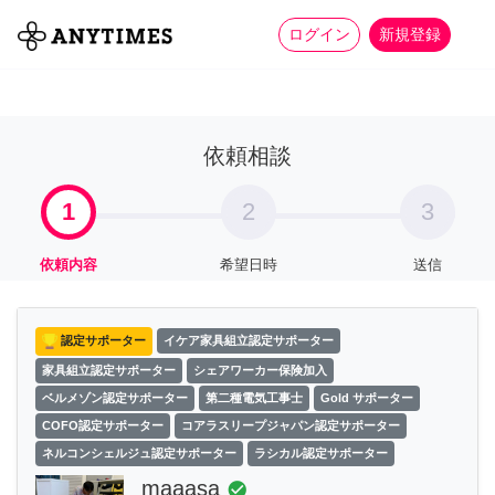
more_horiz
全て
修理・組立
家事
ログイン
新規登録
依頼相談
1
2
3
依頼内容
希望日時
送信
認定サポーター
イケア家具組立認定サポーター
家具組立認定サポーター
シェアワーカー保険加入
ベルメゾン認定サポーター
第二種電気工事士
Gold サポーター
COFO認定サポーター
コアラスリープジャパン認定サポーター
ネルコンシェルジュ認定サポーター
ラシカル認定サポーター
maaasa
check_circle