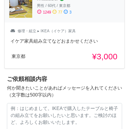
男性
/
60代
/
東京都
sentiment_satisfied
sentiment_neutral
sentiment_dissatisfied
1249
77
3
weekend
修理・組立
▸ IKEA（イケア）家具
イケア家具組み立てなどおまかせください
¥3,000
東京都
ご依頼相談内容
何か聞きたいことがあればメッセージを入れてください
（文字数は500字以内）