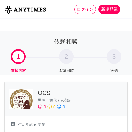
more_horiz
全て
修理・組立
家事
ログイン
新規登録
依頼相談
1
2
3
依頼内容
希望日時
送信
OCS
男性
/
40代
/
京都府
sentiment_satisfied
sentiment_neutral
sentiment_dissatisfied
0
0
0
chat
生活相談
▸ 学業