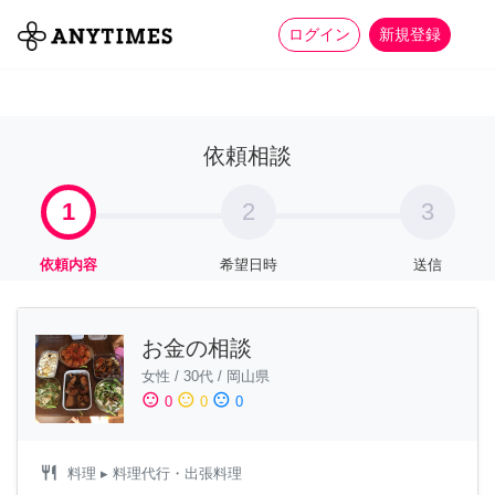
more_horiz
全て
修理・組立
家事
ログイン
新規登録
依頼相談
1
2
3
依頼内容
希望日時
送信
お金の相談
女性
/
30代
/
岡山県
sentiment_satisfied
sentiment_neutral
sentiment_dissatisfied
0
0
0
restaurant
料理
▸ 料理代行・出張料理