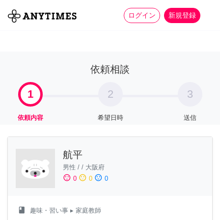
more_horiz
全て
修理・組立
家事
ログイン
新規登録
依頼相談
1
2
3
依頼内容
希望日時
送信
航平
男性
/
/
大阪府
sentiment_satisfied
sentiment_neutral
sentiment_dissatisfied
0
0
0
class
趣味・習い事
▸ 家庭教師