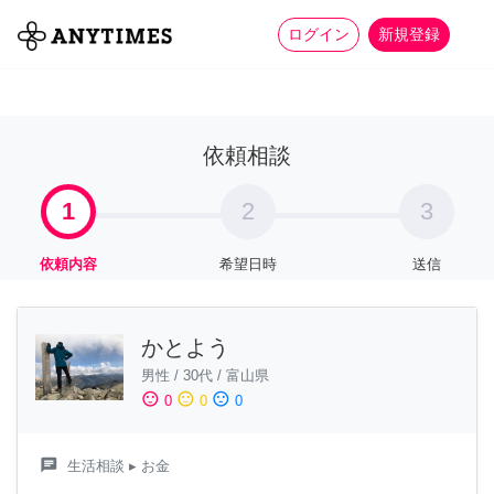
more_horiz
全て
修理・組立
家事
ログイン
新規登録
依頼相談
1
2
3
依頼内容
希望日時
送信
かとよう
男性
/
30代
/
富山県
sentiment_satisfied
sentiment_neutral
sentiment_dissatisfied
0
0
0
chat
生活相談
▸ お金