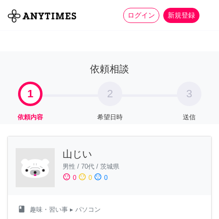
more_horiz
全て
修理・組立
家事
ログイン
新規登録
依頼相談
1
2
3
依頼内容
希望日時
送信
山じい
男性
/
70代
/
茨城県
sentiment_satisfied
sentiment_neutral
sentiment_dissatisfied
0
0
0
class
趣味・習い事
▸ パソコン