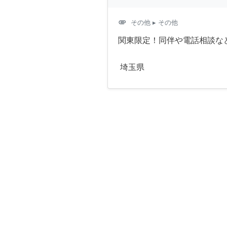
attachment
その他
▸ その他
関東限定！同伴や電話相談な
埼玉県