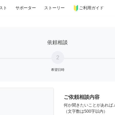
more_horiz
インテリア
趣味・習い事
ペット
料理
スト
サポーター
ストーリー
ご利用ガイド
依頼相談
2
希望日時
ご依頼相談内容
何か聞きたいことがあれば
（文字数は500字以内）