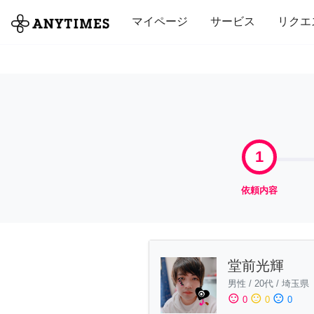
全て
修理・組立
家事
引っ越し
マイページ
サービス
リクエ
1
依頼内容
堂前光輝
男性
/
20代
/
埼玉県
sentiment_satisfied
sentiment_neutral
sentiment_dissatisfied
0
0
0