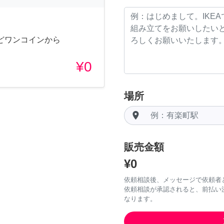
どワンコインから
¥0
場所
room
販売金額
¥0
依頼相談後、メッセージで依頼者
依頼相談が承認されると、前払い
なります。