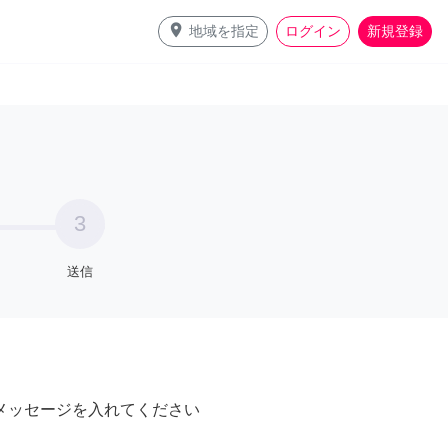
place
地域を指定
ログイン
新規登録
3
送信
メッセージを入れてください