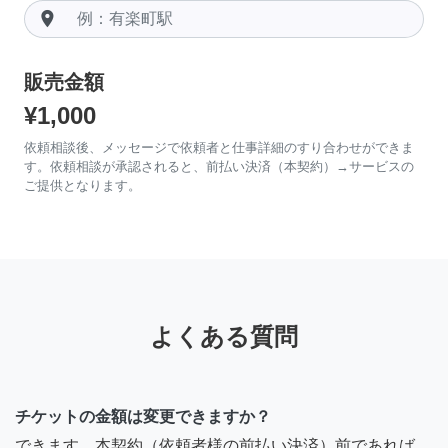
room
販売金額
¥1,000
依頼相談後、メッセージで依頼者と仕事詳細のすり合わせができま
す。依頼相談が承認されると、前払い決済（本契約）→サービスの
ご提供となります。
よくある質問
チケットの金額は変更できますか？
できます。本契約（依頼者様の前払い決済）前であれば、