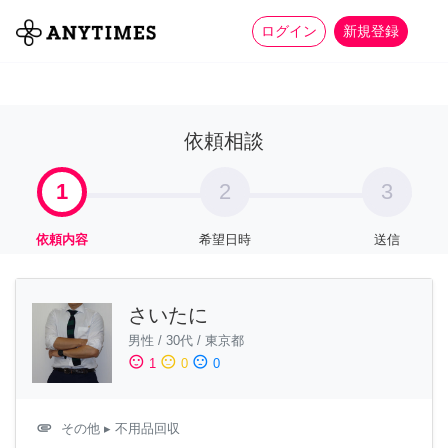
more_horiz
全て
修理・組立
家事
ログイン
新規登録
依頼相談
1
2
3
依頼内容
希望日時
送信
さいたに
男性
/
30代
/
東京都
sentiment_satisfied
sentiment_neutral
sentiment_dissatisfied
1
0
0
attachment
その他
▸ 不用品回収