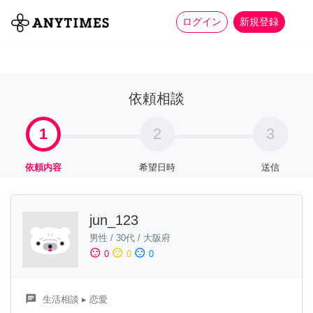
more_horiz
全て
修理・組立
家事
ログイン
新規登録
依頼相談
1
2
3
依頼内容
希望日時
送信
jun_123
男性
/
30代
/
大阪府
sentiment_satisfied
sentiment_neutral
sentiment_dissatisfied
0
0
0
chat
生活相談
▸ 恋愛